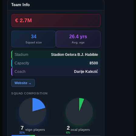
Team Info
€ 2.7M
34
26.4 yrs
Squad size
Avg. age
Stadium
Stadion Gelora B.J. Habibie
Capacity
8500
Coach
Darije Kalezić
Website →
SQUAD COMPOSITION
7
2
Foreign players
Local players
21
%
6
%