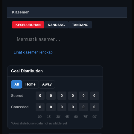
Klasemen
KESELURUHAN
KANDANG
TANDANG
Memuat klasemen…
Lihat klasemen lengkap →
Goal Distribution
All
Home
Away
Scored
0
0
0
0
0
0
Conceded
0
0
0
0
0
0
00'
15'
30'
45'
60'
75'
90'
*Goal distribution data not available yet