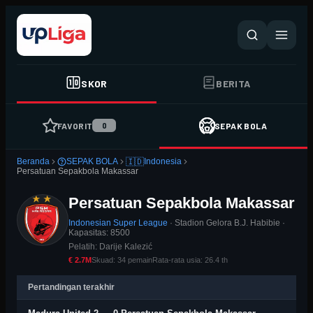
SKOR
BERITA
FAVORIT
SEPAK BOLA
0
🇮🇩
Beranda
SEPAK BOLA
Indonesia
Persatuan Sepakbola Makassar
Persatuan Sepakbola Makassar
Indonesian Super League
· Stadion Gelora B.J. Habibie
·
Kapasitas: 8500
Pelatih:
Darije Kalezić
€ 2.7M
Skuad:
34
pemain
Rata-rata usia:
26.4
th
Pertandingan terakhir