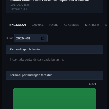
Madura United
2
—
0
Persatuan Sepakbola Makassar
23.05.2026 16:00
Formasi:
4-3-3
RINGKASAN
JADWAL
HASIL
KLASEMEN
STATISTIK
S
Bulan
Pertandingan bulan ini
Tidak ada pertandingan pada bulan ini.
Formasi pertandingan terakhir
4-3-3
#
#
#
#
#
#
#
#
#
#
#
30
71
94
22
88
19
21
99
24
4
6
Luka Cumic
Dušan Lagator
Kaka Amrullah Ronaldo Messi
Yuran Fernandes
Victor Luiz Prestes Filho
Ananda Raehan Alief
Sheriddin Boboev
Reza Arya Pratama
Muhammad Mufli Hidayat
Resky Fandi Witriawan
Rizky Eka Pratama